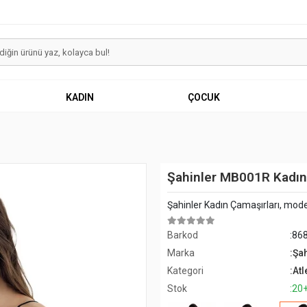
KADIN
ÇOCUK
Şahinler MB001R Kadın 
Şahinler Kadın Çamaşırları, mode
Barkod
:86
Marka
:Şa
Kategori
:Atl
Stok
:20