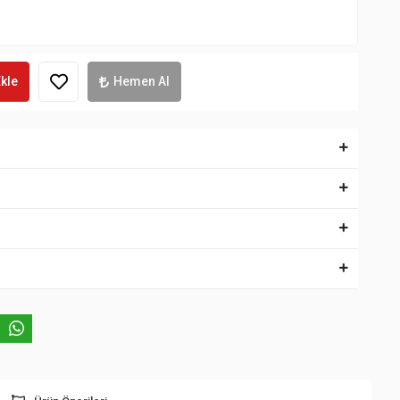
kle
Hemen Al