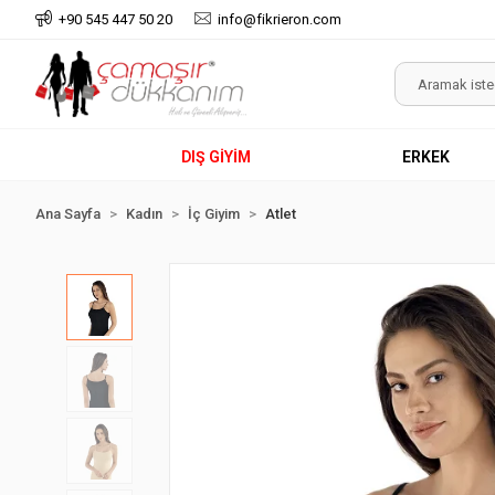
+90 545 447 50 20
info@fikrieron.com
DIŞ GİYİM
ERKEK
Ana Sayfa
Kadın
İç Giyim
Atlet