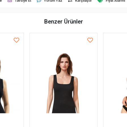
le
Tavsiye Et
Yorum Yaz
Karşılaştır
Fiyat Alarmı
Benzer Ürünler