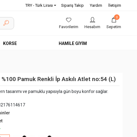
TRY - Türk Lirası
Sipariş Takip
Yardım
İletişim
0
Favorilerim
Hesabım
Sepetim
KORSE
HAMİLE GİYİM
%100 Pamuk Renkli İp Askılı Atlet no:54 (L)
rn tasarımı ve pamuklu yapısıyla gün boyu konfor sağlar.
82176114617
hinler
et
+