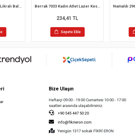
Şahinler MB1009 Bayan Likralı Balıkcı Yaka Atlet
Berrak 7033 Kadın Atlet Lazer Kesim
234,41 TL
le
Sepete Ekle
ri
Bize Ulaşın
Haftaiçi 09:00 - 19:00 Cumartesi 10:00 - 17:00
ar
saatleri arasında ulaşabilirsiniz.
+90 545 447 50 20
info@fikrieron.com
Yenigün 1317 sokak FİKRİ ERON