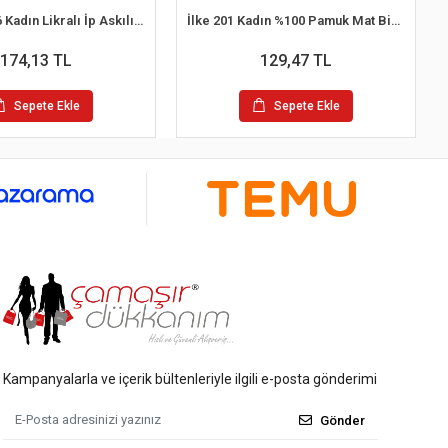
Namaldı 296 Kadın Likralı İp Askılı Atlet
İlke 201 Kadın %100 Pamuk Mat Biyeli İp Askılı Atlet Beyaz M / 40
174,13 TL
129,47 TL
Sepete Ekle
Sepete Ekle
Kampanyalarla ve içerik bültenleriyle ilgili e-posta gönderimi
Gönder