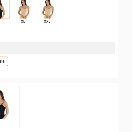
XL
XXL
rle