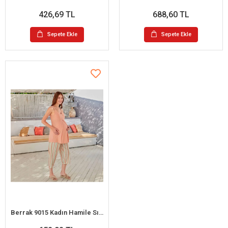
426,69 TL
688,60 TL
Sepete Ekle
Sepete Ekle
Berrak 9015 Kadın Hamile Sıfır Kol Pijama Takım