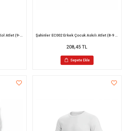
İlke 302 Çocuk %100 Pamuk Kısa Kol Atlet (9-10 Yaş)
Şahinler EC002 Erkek Çocuk Askılı Atlet (8-9 Yaş)
208,45 TL
Sepete Ekle