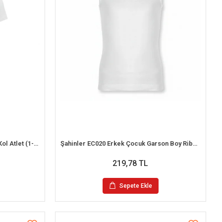
İlke 302 Çocuk %100 Pamuk Kısa Kol Atlet (1-2 Yaş)
Şahinler EC020 Erkek Çocuk Garson Boy Ribana Askılı (12-13 Yaş)
219,78 TL
Sepete Ekle