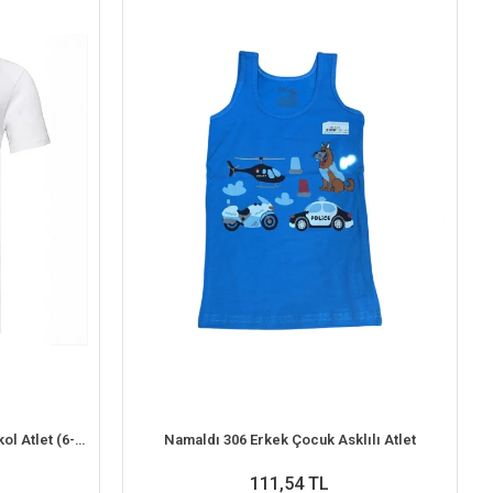
Şahinler EC001 Erkek Çocuk Kısakol Atlet (6-7 Yaş)
Namaldı 306 Erkek Çocuk Asklılı Atlet
111,54 TL