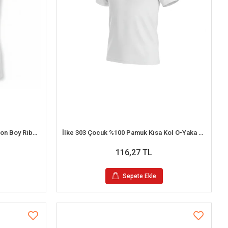
Şahinler EC020 Erkek Çocuk Garson Boy Ribana Askılı Atlet (10-11 Yaş)
İlke 303 Çocuk %100 Pamuk Kısa Kol O-Yaka Atlet (7-8 Yaş)
116,27 TL
Sepete Ekle