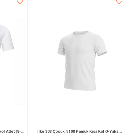
Şahinler EC001 Erkek Çocuk Kısakol Atlet (8-9 Yaş)
İlke 303 Çocuk %100 Pamuk Kısa Kol O-Yaka Atlet (9-10 Yaş)