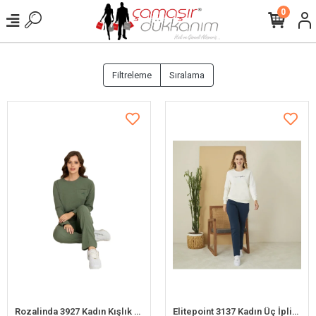
0
Filtreleme
Sıralama
Rozalinda 3927 Kadın Kışlık O-Yaka Cepli Eşofman Takım
Elitepoint 3137 Kadın Üç İplik Eşofman Takım