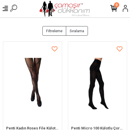
0
Filtreleme
Sıralama
Penti Kadın Roses File Külotlu Çorap
Penti Micro 100 Külotlu Çorap100 Denye