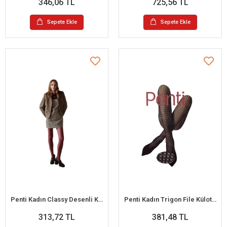
346,06 TL
725,56 TL
Sepete Ekle
Sepete Ekle
Penti Kadın Classy Desenli Külotlu Çorap
Penti Kadın Trigon File Külotlu Çorap
313,72 TL
381,48 TL