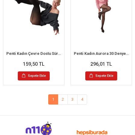
Penti Kadın Çevre Dostu Sürdürülebilir Micro 40 Külotlu Çorap
Penti Kadın Aurora 30 Denye Desenli Külotlu Çorap
159,50 TL
296,01 TL
Sepete Ekle
Sepete Ekle
1
2
3
4