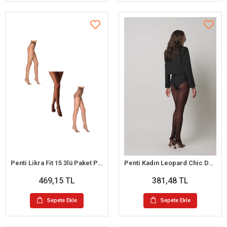
Penti Likra Fit 15 3lü Paket Parlak Külotlu Çorap L (Kestane-Mürdüm-Kızıl Siyah)
Penti Kadın Leopard Chic Desenli Külotlu Çorap
469,15 TL
381,48 TL
Sepete Ekle
Sepete Ekle