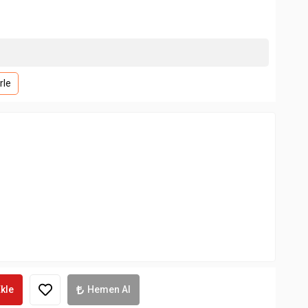
rle
kle
Hemen Al