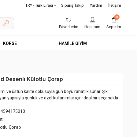
TRY - Türk Lirası
Sipariş Takip
Yardım
İletişim
0
Favorilerim
Hesabım
Sepetim
KORSE
HAMİLE GİYİM
ed Desenli Külotlu Çorap
rımı ve üstün kalite dokusuyla gün boyu rahatlık sunar. Şık,
an yapısıyla günlük ve özel kullanımlar için ideal bir seçenektir
84594175010
ti
lotlu Çorap