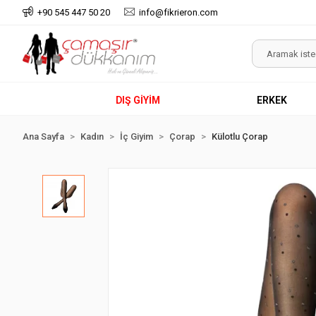
+90 545 447 50 20
info@fikrieron.com
DIŞ GİYİM
ERKEK
Ana Sayfa
Kadın
İç Giyim
Çorap
Külotlu Çorap