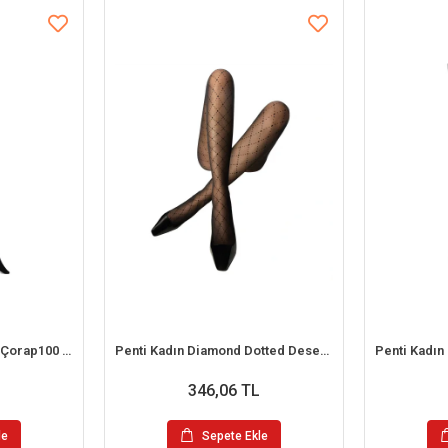
Penti Micro 100 Külotlu Çorap100 Denye
Penti Kadın Diamond Dotted Desenli Külotlu Çorap
346,06 TL
le
Sepete Ekle