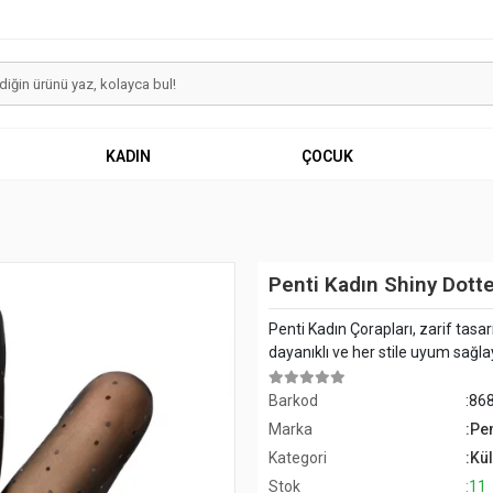
KADIN
ÇOCUK
Penti Kadın Shiny Dott
Penti Kadın Çorapları, zarif tasa
dayanıklı ve her stile uyum sağlay
Barkod
:86
Marka
:Pen
Kategori
:Kü
Stok
:11