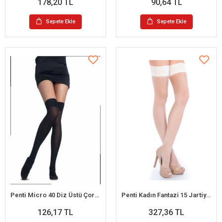
178,20 TL
90,64 TL
Sepete Ekle
Sepete Ekle
Penti Micro 40 Diz Üstü Çorap
Penti Kadın Fantazi 15 Jartiyer Çorap
126,17 TL
327,36 TL