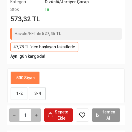
Kategori
:Dizüstü/Jartiyer Çorap
Stok
:18
573,32 TL
Havale/EFT ile
527,45 TL
47,78 TL 'den başlayan taksitlerle
Aynı gün kargoda!
500 Siyah
1-2
3-4
Sepete
Hemen
Ekle
Al