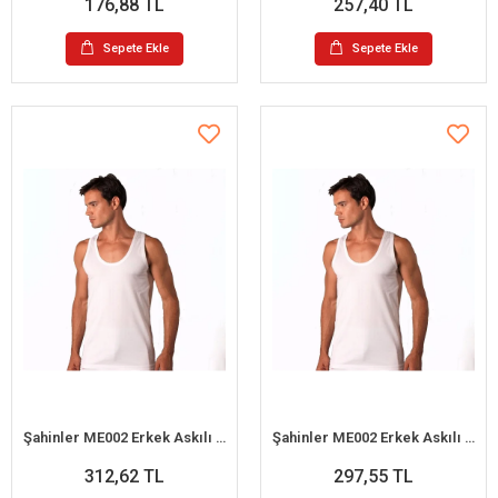
176,88 TL
257,40 TL
Sepete Ekle
Sepete Ekle
Şahinler ME002 Erkek Askılı Büyük Beden Atlet No:64 (3XL)
Şahinler ME002 Erkek Askılı Büyük Beden Atlet No:60 (XXL)
312,62 TL
297,55 TL