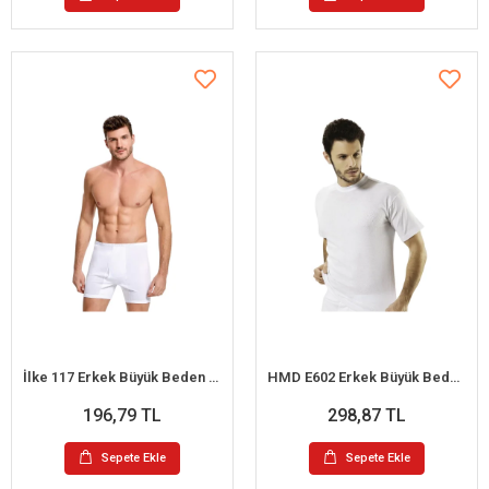
İlke 117 Erkek Büyük Beden Paçalı Külot 3XL
HMD E602 Erkek Büyük Beden O-Yaka Kısa Kollu Atlet 3XL
196,79 TL
298,87 TL
Sepete Ekle
Sepete Ekle