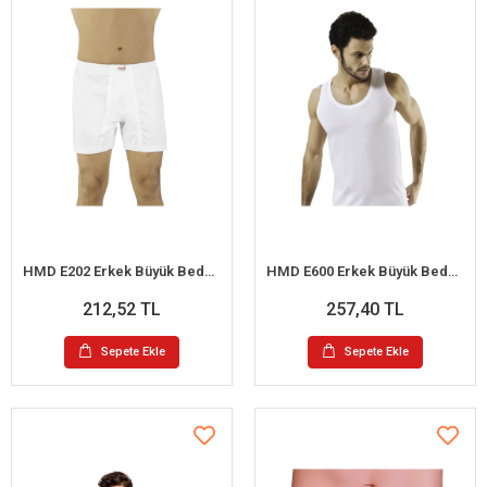
HMD E202 Erkek Büyük Beden Süprem Paçalı Külot XXL
HMD E600 Erkek Büyük Beden Süprem Askılı Atlet 3XL
212,52 TL
257,40 TL
Sepete Ekle
Sepete Ekle