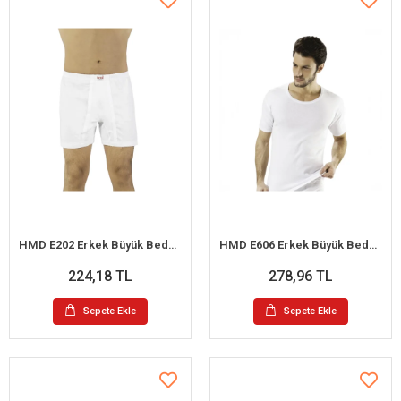
HMD E202 Erkek Büyük Beden Süprem Paçalı Külot 3XL
HMD E606 Erkek Büyük Beden U-Yaka Kısa Kollu Atlet XXL
224,18 TL
278,96 TL
Sepete Ekle
Sepete Ekle