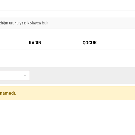
KADIN
ÇOCUK
unamadı.