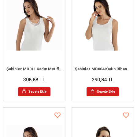
Şahinler MB011 Kadın Motifli Askılı Büyük Beden Atlet No:60 (XXL)
Şahinler MB004 Kadın Ribana Büyük Beden Askılı Atlet No:60 (XXL)
308,88 TL
290,84 TL
Sepete Ekle
Sepete Ekle