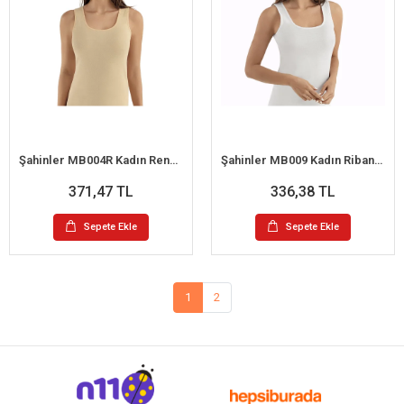
Şahinler MB004R Kadın Renkli Büyük Beden Ribana Atlet No:60 (XXL)
Şahinler MB009 Kadın Ribana Kroşatalı Büyük Beden Atlet No:60 (XXL)
371,47 TL
336,38 TL
Sepete Ekle
Sepete Ekle
1
2