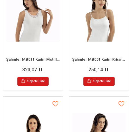
Şahinler MB011 Kadın Motifli Ribana Büyük Beden Atlet No:64 (3XL)
Şahinler MB001 Kadın Ribana İp Askılı Büyük Beden Atlet No:60 (XXL)
323,07 TL
250,14 TL
Sepete Ekle
Sepete Ekle