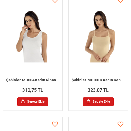
Şahinler MB004 Kadın Ribana Büyük Beden Askılı Atlet No:64 (3XL)
Şahinler MB001R Kadın Renkli Büyük Beden İp Askılı Atlet No:60 (XXL)
310,75 TL
323,07 TL
Sepete Ekle
Sepete Ekle