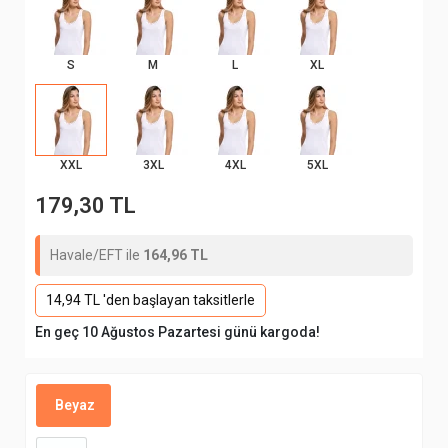
S
M
L
XL
XXL
3XL
4XL
5XL
179,30 TL
Havale/EFT ile
164,96 TL
14,94 TL 'den başlayan taksitlerle
En geç 10 Ağustos Pazartesi günü kargoda!
Beyaz