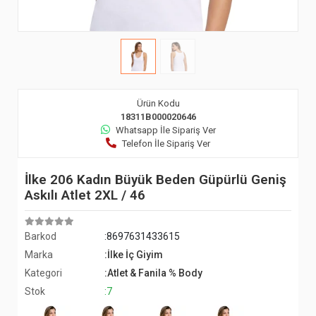
Ürün Kodu
18311B000020646
Whatsapp İle Sipariş Ver
Telefon İle Sipariş Ver
İlke 206 Kadın Büyük Beden Güpürlü Geniş
Askılı Atlet 2XL / 46
Barkod
:8697631433615
Marka
:İlke İç Giyim
Kategori
:Atlet & Fanila % Body
Stok
:7