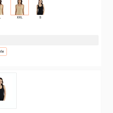
L
XXL
S
rle