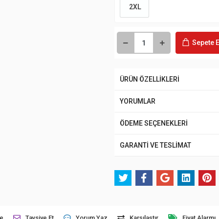
2XL
Sepete E
ÜRÜN ÖZELLİKLERİ
YORUMLAR
ÖDEME SEÇENEKLERİ
GARANTİ VE TESLİMAT
le
Tavsiye Et
Yorum Yaz
Karşılaştır
Fiyat Alarmı