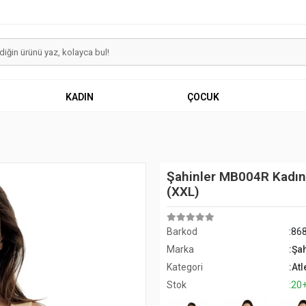
KADIN
ÇOCUK
Şahinler MB004R Kadın
(XXL)
Barkod
:86
Marka
:Şa
Kategori
:Atl
Stok
:20