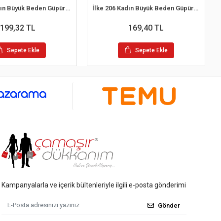
İlke 206 Kadın Büyük Beden Güpürlü Geniş Askılı Atlet 4XL / 50
İlke 206 Kadın Büyük Beden Güpürlü Geniş Askılı Atlet XL / 44
199,32 TL
169,40 TL
Sepete Ekle
Sepete Ekle
Kampanyalarla ve içerik bültenleriyle ilgili e-posta gönderimi
Gönder