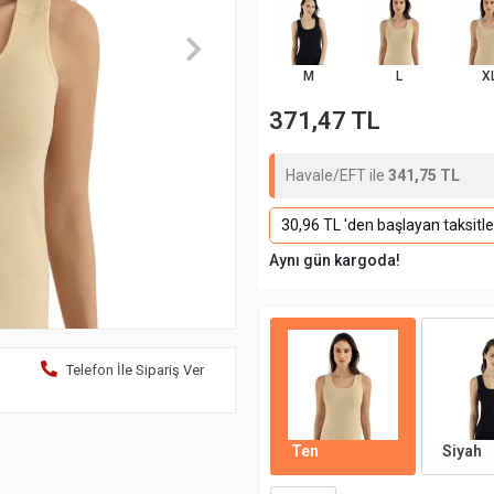
M
L
X
371,47 TL
Havale/EFT ile
341,75 TL
30,96 TL 'den başlayan taksitle
Aynı gün kargoda!
Telefon İle Sipariş Ver
Ten
Siyah