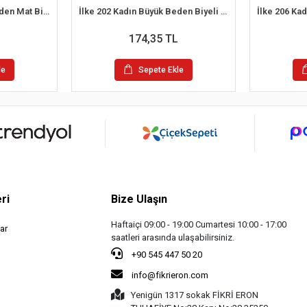
İlke 201 Kadın Büyük Beden Mat Biyeli İp Askılı Atlet Beyaz 2XL / 46
İlke 202 Kadın Büyük Beden Biyeli Geniş Askılı Atlet 3XL / 48
174,35 TL
le
Sepete Ekle
ri
Bize Ulaşın
Haftaiçi 09:00 - 19:00 Cumartesi 10:00 - 17:00
ar
saatleri arasında ulaşabilirsiniz.
+90 545 447 50 20
info@fikrieron.com
Yenigün 1317 sokak FİKRİ ERON