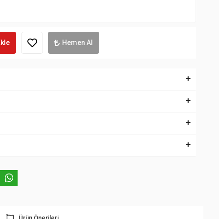
kle
Hemen Al
Ürün Önerileri