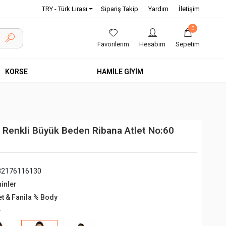
TRY - Türk Lirası
Sipariş Takip
Yardım
İletişim
0
Favorilerim
Hesabım
Sepetim
KORSE
HAMİLE GİYİM
 Renkli Büyük Beden Ribana Atlet No:60
82176116130
hinler
et & Fanila % Body
+