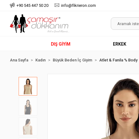
+90 545 447 50 20
info@fikrieron.com
DIŞ GİYİM
ERKEK
Ana Sayfa
Kadın
Büyük Beden İç Giyim
Atlet & Fanila % Body