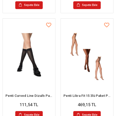
Sepete Ekle
Sepete Ekle
Penti Curved Line Dizaltı Pantalon Çorap
Penti Likra Fit 15 3lü Paket Parlak Külotlu Çorap XL (Kestane-Mürdüm-Kızıl Siyah)
111,54 TL
469,15 TL
Sepete Ekle
Sepete Ekle