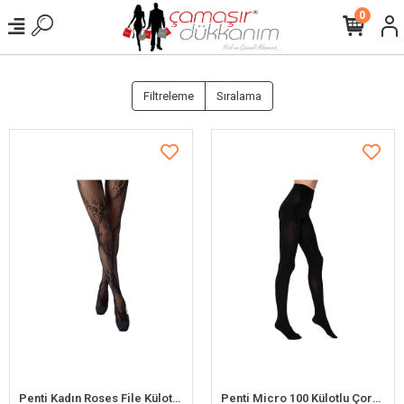
0
Filtreleme
Sıralama
Penti Kadın Roses File Külotlu Çorap
Penti Micro 100 Külotlu Çorap100 Denye