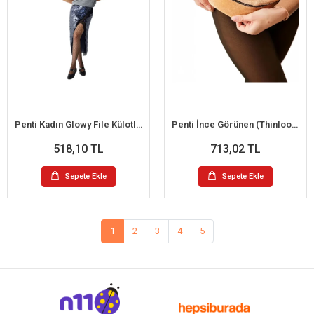
Penti Kadın Glowy File Külotlu Çorap
Penti İnce Görünen (Thinlooking) Termal Tayt
518,10 TL
713,02 TL
Sepete Ekle
Sepete Ekle
1
2
3
4
5