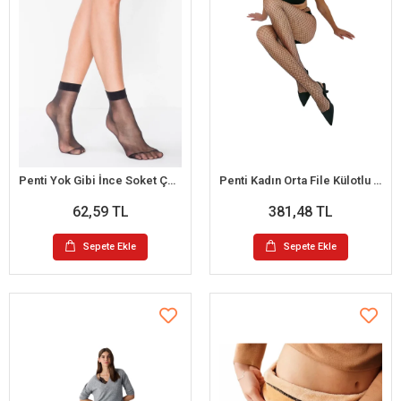
Penti Yok Gibi İnce Soket Çorap
Penti Kadın Orta File Külotlu Çorap
62,59 TL
381,48 TL
Sepete Ekle
Sepete Ekle