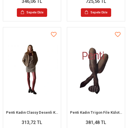
346,06 TL
725,56 TL
Sepete Ekle
Sepete Ekle
Penti Kadın Classy Desenli Külotlu Çorap
Penti Kadın Trigon File Külotlu Çorap
313,72 TL
381,48 TL