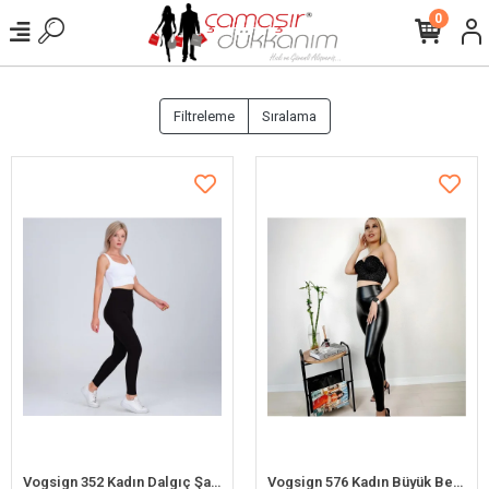
0
Filtreleme
Sıralama
Vogsign 352 Kadın Dalgıç Şaronlu Büyük Beden Tayt
Vogsign 576 Kadın Büyük Beden Derili Şardonlu Tayt