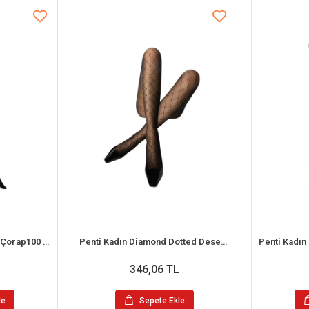
Penti Micro 100 Külotlu Çorap100 Denye
Penti Kadın Diamond Dotted Desenli Külotlu Çorap
346,06 TL
le
Sepete Ekle