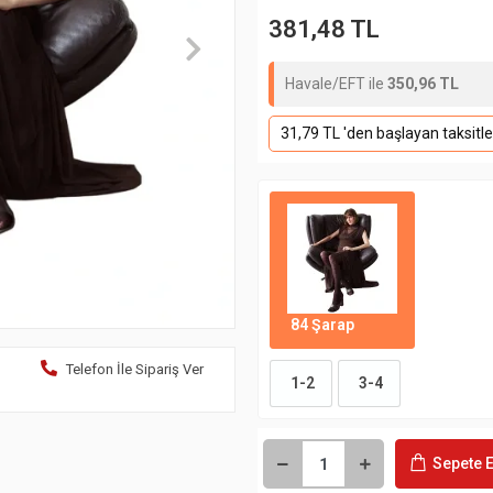
381,48 TL
Havale/EFT ile
350,96 TL
31,79 TL 'den başlayan taksitle
84 Şarap
Telefon İle Sipariş Ver
1-2
3-4
Sepete E