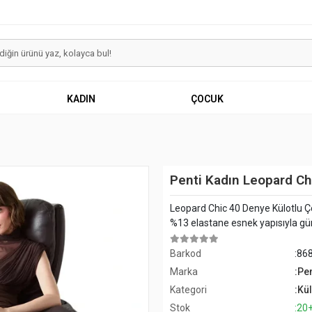
KADIN
ÇOCUK
Penti Kadın Leopard Ch
Leopard Chic 40 Denye Külotlu Ço
%13 elastane esnek yapısıyla gü
Barkod
:86
Marka
:Pen
Kategori
:Kü
Stok
:20