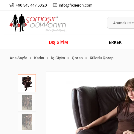
+90 545 447 50 20
info@fikrieron.com
DIŞ GİYİM
ERKEK
Ana Sayfa
Kadın
İç Giyim
Çorap
Külotlu Çorap