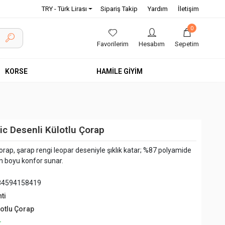
TRY - Türk Lirası
Sipariş Takip
Yardım
İletişim
0
Favorilerim
Hesabım
Sepetim
KORSE
HAMİLE GİYİM
ic Desenli Külotlu Çorap
rap, şarap rengi leopar deseniyle şıklık katar; %87 polyamide
n boyu konfor sunar.
84594158419
ti
lotlu Çorap
+