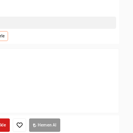
rle
kle
Hemen Al