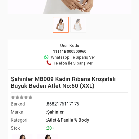
Ürün Kodu
11111B000500960
Whatsapp İle Sipariş Ver
Telefon İle Sipariş Ver
Şahinler MB009 Kadın Ribana Kroşatalı
Büyük Beden Atlet No:60 (XXL)
Barkod
:8682176117175
Marka
:Şahinler
Kategori
:Atlet & Fanila % Body
Stok
:20+