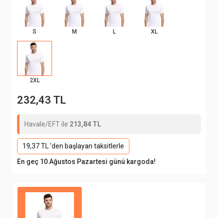
S
M
L
XL
2XL
232,43 TL
Havale/EFT ile
213,84 TL
19,37 TL 'den başlayan taksitlerle
En geç 10 Ağustos Pazartesi günü kargoda!