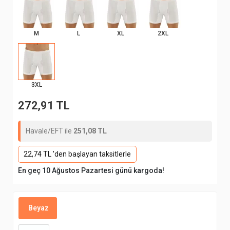
M
L
XL
2XL
3XL
272,91 TL
Havale/EFT ile
251,08 TL
22,74 TL 'den başlayan taksitlerle
En geç 10 Ağustos Pazartesi günü kargoda!
Beyaz