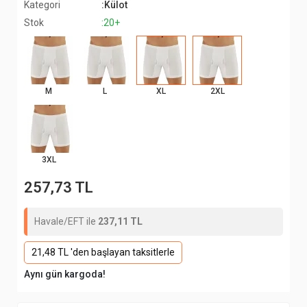
Kategori
:Külot
Stok
:20+
M
L
XL
2XL
3XL
257,73 TL
Havale/EFT ile
237,11 TL
21,48 TL 'den başlayan taksitlerle
Aynı gün kargoda!