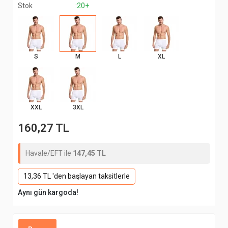
Stok
:20+
S
M
L
XL
XXL
3XL
160,27 TL
Havale/EFT ile
147,45 TL
13,36 TL 'den başlayan taksitlerle
Aynı gün kargoda!