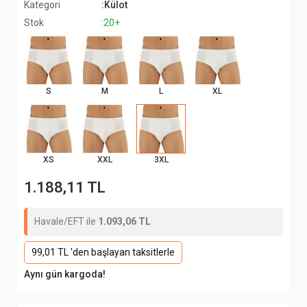
Kategori
:Külot
Stok
:20+
S
M
L
XL
XS
XXL
3XL
1.188,11 TL
Havale/EFT ile
1.093,06 TL
99,01 TL 'den başlayan taksitlerle
Aynı gün kargoda!