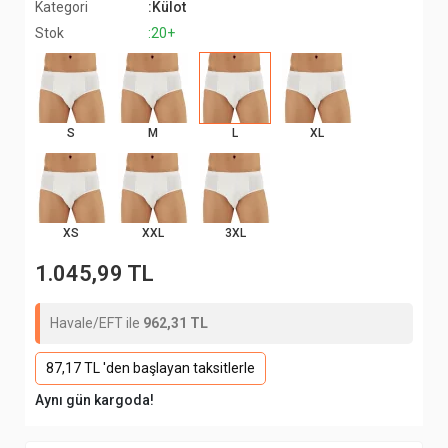
Kategori
:Külot
Stok
:20+
S
M
L
XL
XS
XXL
3XL
1.045,99 TL
Havale/EFT ile
962,31 TL
87,17 TL 'den başlayan taksitlerle
Aynı gün kargoda!