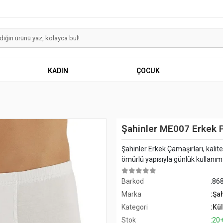
KADIN
ÇOCUK
Şahinler ME007 Erkek P
Şahinler Erkek Çamaşırları, kalit
ömürlü yapısıyla günlük kullanım iç
Barkod
:86
Marka
:Şa
Kategori
:Kül
Stok
:20