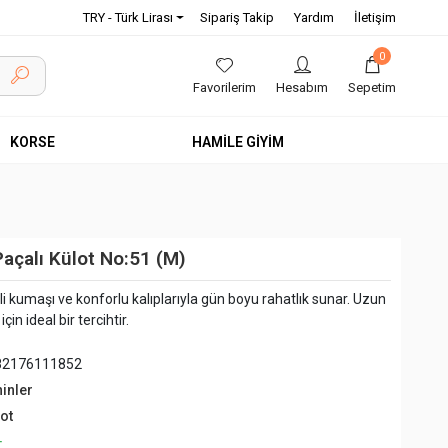
TRY - Türk Lirası
Sipariş Takip
Yardım
İletişim
0
Favorilerim
Hesabım
Sepetim
KORSE
HAMİLE GİYİM
açalı Külot No:51 (M)
eli kumaşı ve konforlu kalıplarıyla gün boyu rahatlık sunar. Uzun
in ideal bir tercihtir.
82176111852
hinler
ot
+