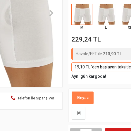
M
L
X
229,24 TL
Havale/EFT ile
210,90 TL
19,10 TL 'den başlayan taksitle
Aynı gün kargoda!
Beyaz
Telefon İle Sipariş Ver
M