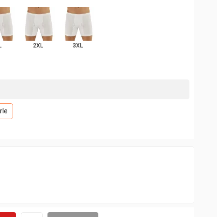
L
2XL
3XL
rle