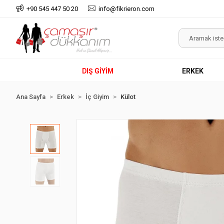
+90 545 447 50 20
info@fikrieron.com
DIŞ GİYİM
ERKEK
Ana Sayfa
Erkek
İç Giyim
Külot