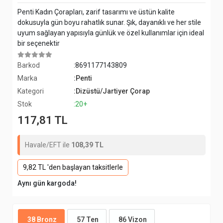
Penti Kadın Çorapları, zarif tasarımı ve üstün kalite
dokusuyla gün boyu rahatlık sunar. Şık, dayanıklı ve her stile
uyum sağlayan yapısıyla günlük ve özel kullanımlar için ideal
bir seçenektir
Barkod
:8691177143809
Marka
:Penti
Kategori
:Dizüstü/Jartiyer Çorap
Stok
:20+
117,81 TL
Havale/EFT ile
108,39 TL
9,82 TL 'den başlayan taksitlerle
Aynı gün kargoda!
38 Bronz
57 Ten
86 Vizon