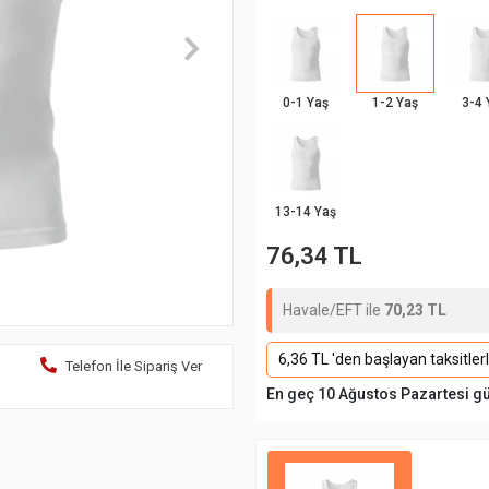
0-1 Yaş
1-2 Yaş
3-4 
13-14 Yaş
76,34 TL
Havale/EFT ile
70,23 TL
6,36 TL 'den başlayan taksitler
Telefon İle Sipariş Ver
En geç 10 Ağustos Pazartesi g