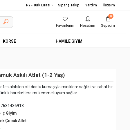
TRY - Türk Lirası
Sipariş Takip
Yardım
İletişim
0
Favorilerim
Hesabım
Sepetim
KORSE
HAMİLE GİYİM
muk Askılı Atlet (1-2 Yaş)
efes alabilen cilt dostu kumaşıyla miniklere sağlıklı ve rahat bir
 günlük hareketlere mükemmel uyum sağlar.
97631436913
e İç Giyim
kek Çocuk Atlet
+