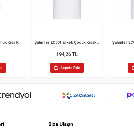
İlke 302 Çocuk %100 Pamuk Kısa Kol Atlet (1-2 Yaş)
Şahinler EC001 Erkek Çocuk Kısakol Atlet (4-5 Yaş)
194,26 TL
le
Sepete Ekle
ri
Bize Ulaşın