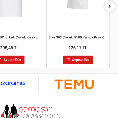
Şahinler EC001 Erkek Çocuk Kısakol Atlet (8-9 Yaş)
İlke 303 Çocuk %100 Pamuk Kısa Kol O-Yaka Atlet (9-10 Yaş)
208,45 TL
126,17 TL
Sepete Ekle
Sepete Ekle