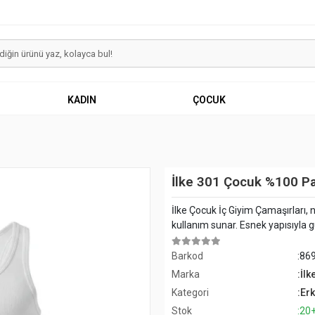
KADIN
ÇOCUK
İlke 301 Çocuk %100 Pa
İlke Çocuk İç Giyim Çamaşırları, n
kullanım sunar. Esnek yapısıyla
Barkod
:86
Marka
:İlk
Kategori
:Er
Stok
:20