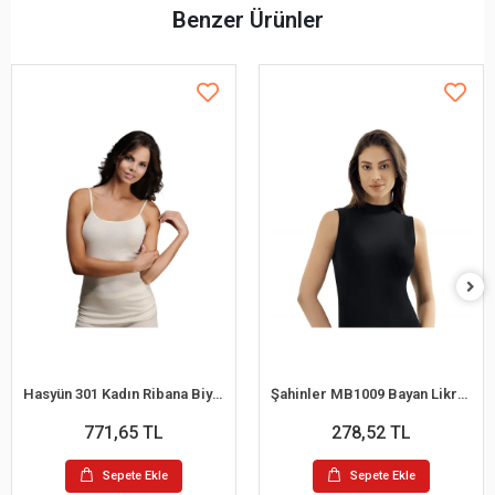
Benzer Ürünler
Hasyün 301 Kadın Ribana Biyeli Yün İp Askılı Atlet
Şahinler MB1009 Bayan Likralı Balıkcı Yaka Atlet
771,65 TL
278,52 TL
Sepete Ekle
Sepete Ekle