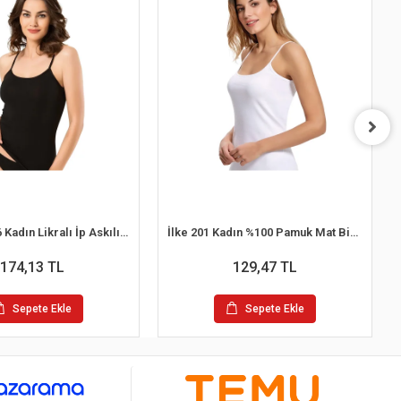
Namaldı 296 Kadın Likralı İp Askılı Atlet
İlke 201 Kadın %100 Pamuk Mat Biyeli İp Askılı Atlet Beyaz M / 40
174,13 TL
129,47 TL
Sepete Ekle
Sepete Ekle