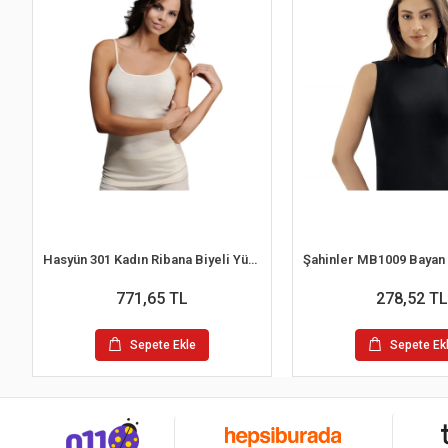
Hasyün 301 Kadın Ribana Biyeli Yün İp Askılı Atlet
771,65 TL
278,52 TL
Sepete Ekle
Sepete Ek