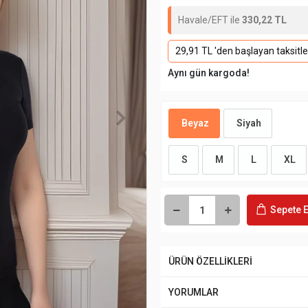
Havale/EFT ile
330,22 TL
29,91 TL 'den başlayan taksitle
Aynı gün kargoda!
Beyaz
Siyah
S
M
L
XL
Sepete E
ÜRÜN ÖZELLİKLERİ
YORUMLAR