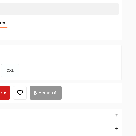
rle
2XL
kle
Hemen Al