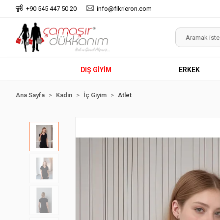
+90 545 447 50 20
info@fikrieron.com
DIŞ GİYİM
ERKEK
Ana Sayfa
Kadın
İç Giyim
Atlet