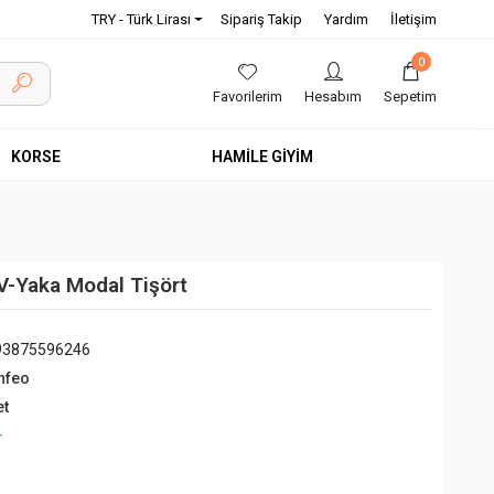
TRY - Türk Lirası
Sipariş Takip
Yardım
İletişim
0
Favorilerim
Hesabım
Sepetim
KORSE
HAMİLE GİYİM
V-Yaka Modal Tişört
93875596246
nfeo
et
+