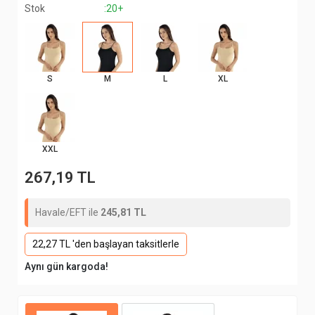
Stok
:20+
S
M
L
XL
XXL
267,19 TL
Havale/EFT ile
245,81 TL
22,27 TL 'den başlayan taksitlerle
Aynı gün kargoda!