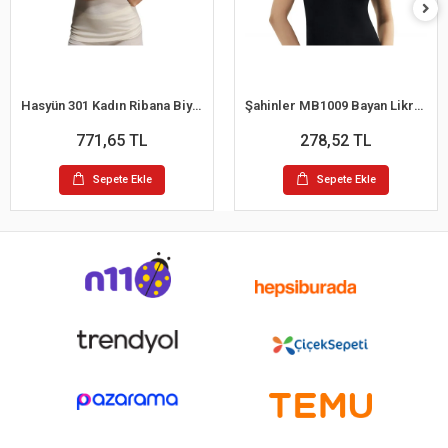
Hasyün 301 Kadın Ribana Biyeli Yün İp Askılı Atlet
Şahinler MB1009 Bayan Likralı Balıkcı Yaka Atlet
771,65 TL
278,52 TL
Sepete Ekle
Sepete Ekle