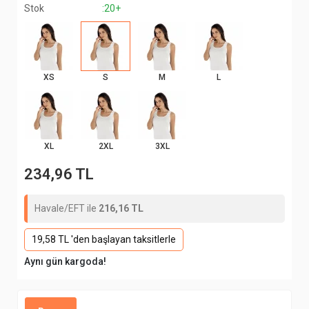
Stok
:20+
XS
S
M
L
XL
2XL
3XL
234,96 TL
Havale/EFT ile
216,16 TL
19,58 TL 'den başlayan taksitlerle
Aynı gün kargoda!