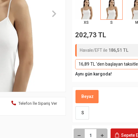
XS
S
202,73 TL
Havale/EFT ile
186,51 TL
16,89 TL 'den başlayan taksitle
Aynı gün kargoda!
Beyaz
Telefon İle Sipariş Ver
S
Sepete E