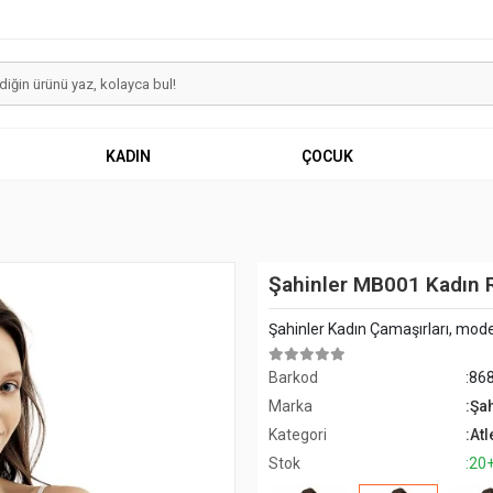
KADIN
ÇOCUK
Şahinler MB001 Kadın Ri
Şahinler Kadın Çamaşırları, mode
Barkod
:86
Marka
:Şa
Kategori
:Atl
Stok
:20