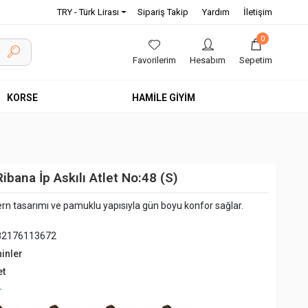
TRY - Türk Lirası
Sipariş Takip
Yardım
İletişim
0
Favorilerim
Hesabım
Sepetim
KORSE
HAMİLE GİYİM
bana İp Askılı Atlet No:48 (S)
rn tasarımı ve pamuklu yapısıyla gün boyu konfor sağlar.
82176113672
hinler
et
+