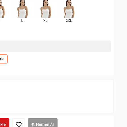
M
L
XL
2XL
rle
kle
Hemen Al