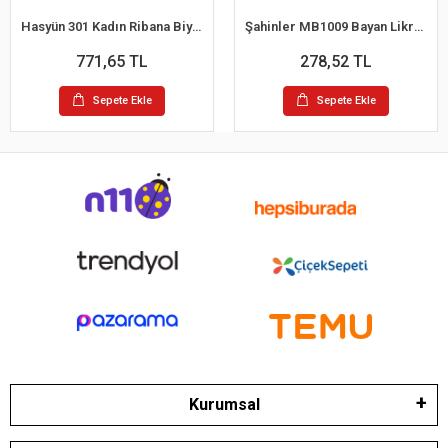
Hasyün 301 Kadın Ribana Biyeli Yün İp Askılı Atlet
Şahinler MB1009 Bayan Likralı Balıkcı Yaka Atlet
771,65 TL
278,52 TL
Sepete Ekle
Sepete Ekle
Kurumsal