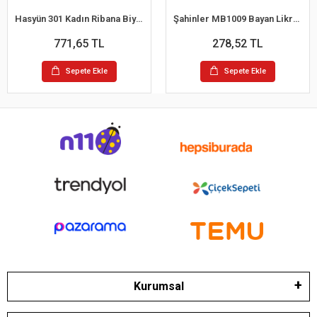
Hasyün 301 Kadın Ribana Biyeli Yün İp Askılı Atlet
Şahinler MB1009 Bayan Likralı Balıkcı Yaka Atlet
771,65 TL
278,52 TL
Sepete Ekle
Sepete Ekle
Kurumsal