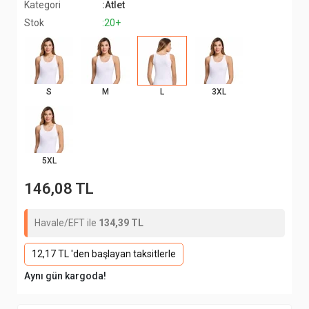
Kategori
:Atlet
Stok
:20+
S
M
L
3XL
5XL
146,08 TL
Havale/EFT ile
134,39 TL
12,17 TL 'den başlayan taksitlerle
Aynı gün kargoda!