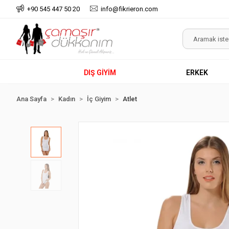
+90 545 447 50 20
info@fikrieron.com
DIŞ GİYİM
ERKEK
Ana Sayfa
Kadın
İç Giyim
Atlet