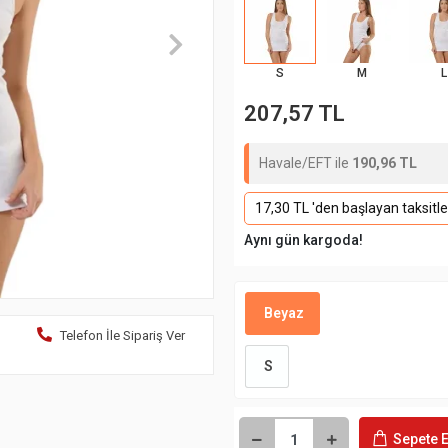
S
M
L
207,57 TL
Havale/EFT ile
190,96 TL
17,30 TL 'den başlayan taksitle
Aynı gün kargoda!
Beyaz
Telefon İle Sipariş Ver
S
Sepete E