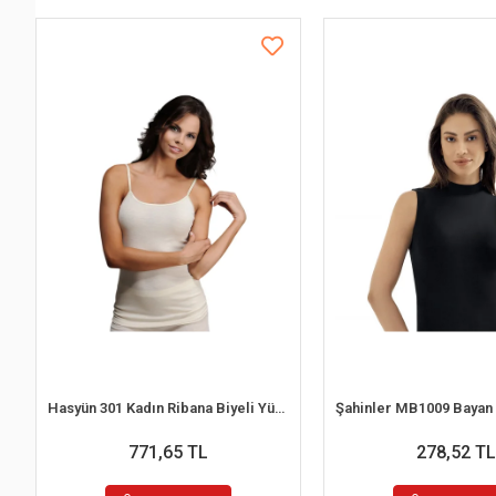
Hasyün 301 Kadın Ribana Biyeli Yün İp Askılı Atlet
771,65 TL
278,52 TL