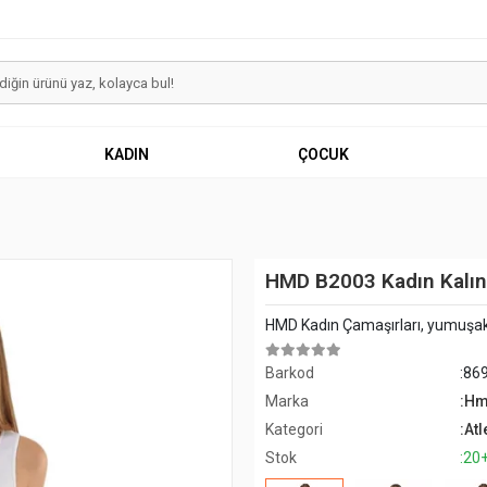
KADIN
ÇOCUK
HMD B2003 Kadın Kalın 
HMD Kadın Çamaşırları, yumuşak
Barkod
:86
Marka
:H
Kategori
:Atl
Stok
:20