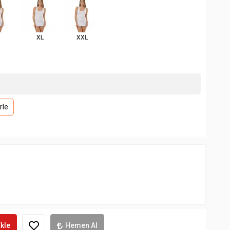
XL
XXL
rle
kle
Hemen Al