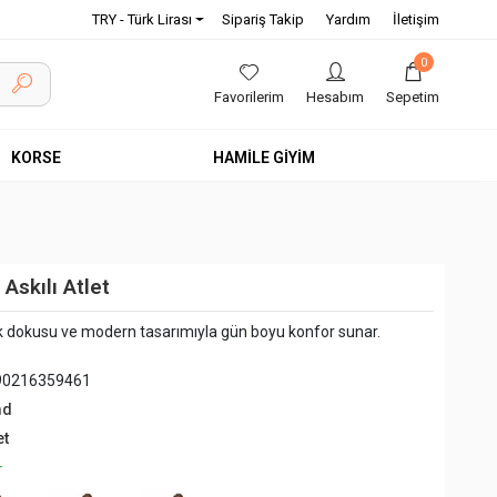
TRY - Türk Lirası
Sipariş Takip
Yardım
İletişim
0
Favorilerim
Hesabım
Sepetim
KORSE
HAMİLE GİYİM
Askılı Atlet
 dokusu ve modern tasarımıyla gün boyu konfor sunar.
90216359461
md
et
+