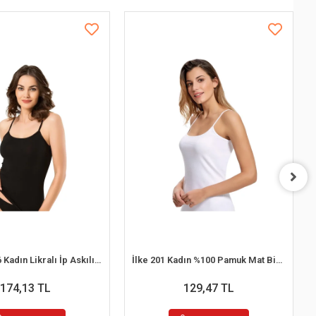
Namaldı 296 Kadın Likralı İp Askılı Atlet
İlke 201 Kadın %100 Pamuk Mat Biyeli İp Askılı Atlet Beyaz M / 40
174,13 TL
129,47 TL