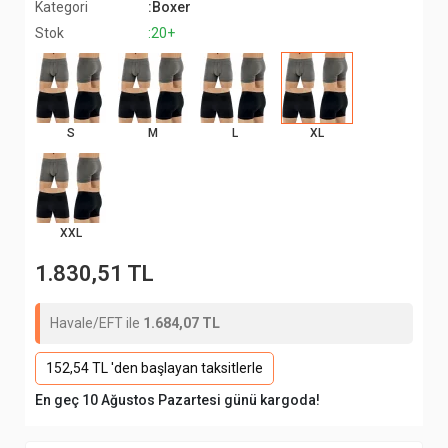
Kategori
:Boxer
Stok
:20+
S
M
L
XL
XXL
1.830,51 TL
Havale/EFT ile
1.684,07 TL
152,54 TL 'den başlayan taksitlerle
En geç 10 Ağustos Pazartesi günü kargoda!