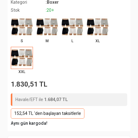
Kategori
:Boxer
Stok
:20+
S
M
L
XL
XXL
1.830,51 TL
Havale/EFT ile
1.684,07 TL
152,54 TL 'den başlayan taksitlerle
Aynı gün kargoda!