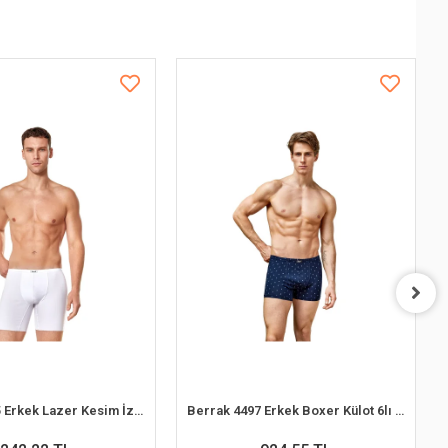
Berrak 4435 Erkek Lazer Kesim İz Yapmaz Boxer
Berrak 4497 Erkek Boxer Külot 6lı Paket Karışık Renk - M