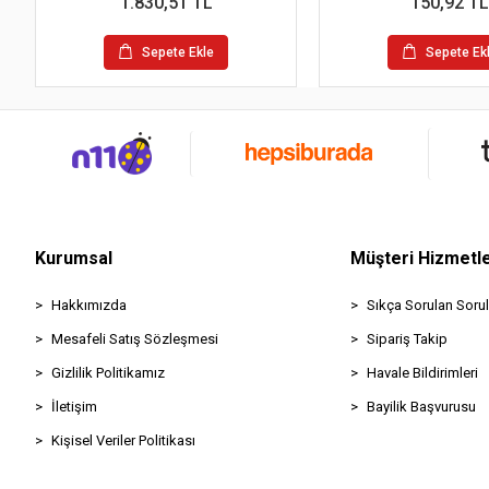
1.830,51 TL
150,92 TL
Sepete Ekle
Sepete Ek
Kurumsal
Müşteri Hizmetle
Hakkımızda
Sıkça Sorulan Sorul
Mesafeli Satış Sözleşmesi
Sipariş Takip
Gizlilik Politikamız
Havale Bildirimleri
İletişim
Bayilik Başvurusu
Kişisel Veriler Politikası