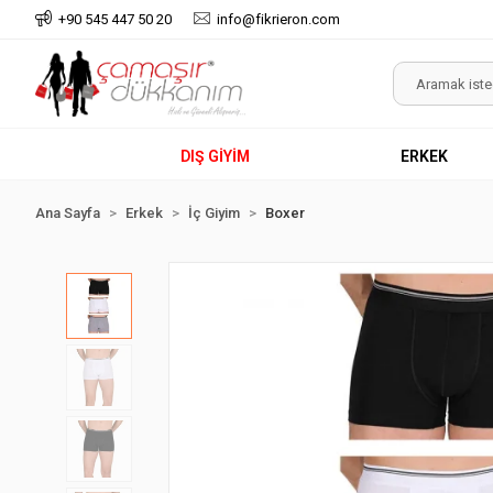
+90 545 447 50 20
info@fikrieron.com
DIŞ GİYİM
ERKEK
Ana Sayfa
Erkek
İç Giyim
Boxer