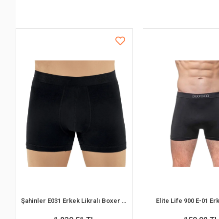
Şahinler E031 Erkek Likralı Boxer Külot 6lı Paket Siyah S
Elite Life 900 E-01 E