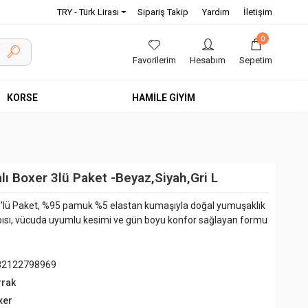
TRY - Türk Lirası
Sipariş Takip
Yardım
İletişim
0
Favorilerim
Hesabım
Sepetim
KORSE
HAMİLE GİYİM
lı Boxer 3lü Paket -Beyaz,Siyah,Gri L
 3’lü Paket, %95 pamuk %5 elastan kumaşıyla doğal yumuşaklık
apısı, vücuda uyumlu kesimi ve gün boyu konfor sağlayan formu
82122798969
rrak
xer