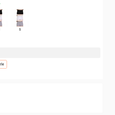
+
M
S
rle