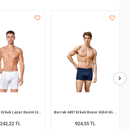
Berrak 4435 Erkek Lazer Kesim İz Yapmaz Boxer
Berrak 4497 Erkek Boxer Külot 6lı Paket Karışık Renk - M
242,22 TL
924,55 TL