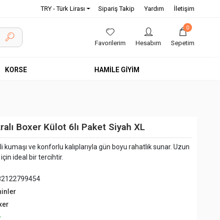
TRY - Türk Lirası
Sipariş Takip
Yardım
İletişim
0
Favorilerim
Hesabım
Sepetim
KORSE
HAMİLE GİYİM
ralı Boxer Külot 6lı Paket Siyah XL
eli kumaşı ve konforlu kalıplarıyla gün boyu rahatlık sunar. Uzun
in ideal bir tercihtir.
82122799454
hinler
xer
+