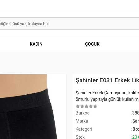
KADIN
ÇOCUK
Şahinler E031 Erkek Lik
Şahinler Erkek Çamaşırları, kalit
ömürlü yapısıyla günlük kullanım iç
Barkod
:38
Marka
:Şa
Kategori
:Bo
Stok
:20