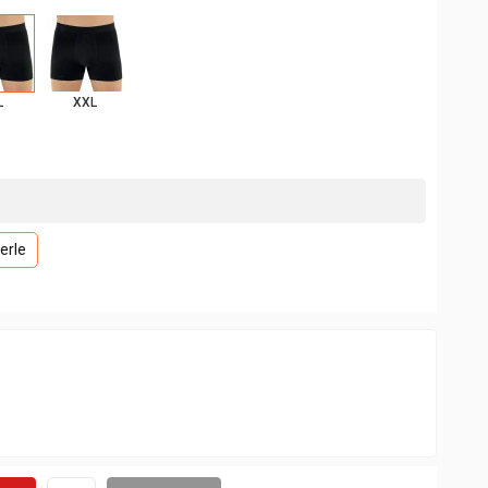
L
XXL
erle