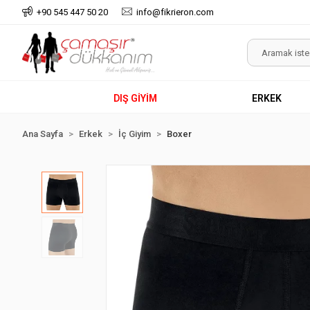
+90 545 447 50 20
info@fikrieron.com
DIŞ GİYİM
ERKEK
Ana Sayfa
Erkek
İç Giyim
Boxer