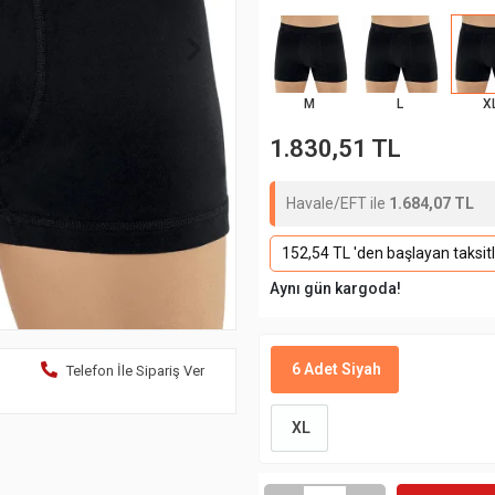
M
L
X
1.830,51 TL
Havale/EFT ile
1.684,07 TL
152,54 TL 'den başlayan taksitl
Aynı gün kargoda!
6 Adet Siyah
Telefon İle Sipariş Ver
XL