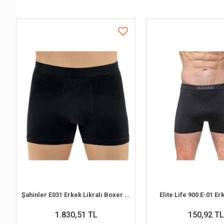
Şahinler E031 Erkek Likralı Boxer Külot 6lı Paket Siyah S
Elite Life 900 E-01 E
1.830,51 TL
150,92 TL