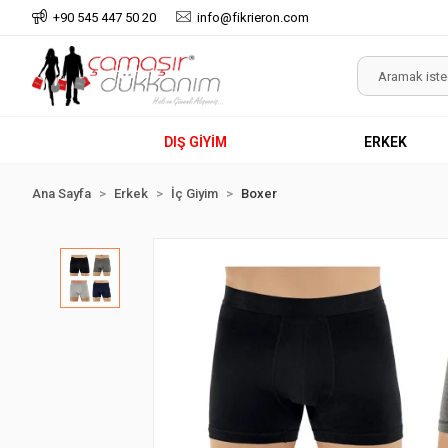
+90 545 447 50 20
info@fikrieron.com
DIŞ GİYİM
ERKEK
Ana Sayfa
Erkek
İç Giyim
Boxer