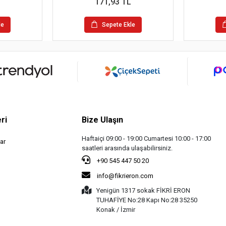
171,93 TL
le
Sepete Ekle
ri
Bize Ulaşın
Haftaiçi 09:00 - 19:00 Cumartesi 10:00 - 17:00
ar
saatleri arasında ulaşabilirsiniz.
+90 545 447 50 20
info@fikrieron.com
Yenigün 1317 sokak FİKRİ ERON
TUHAFİYE No:28 Kapı No:28 35250
Konak / İzmir