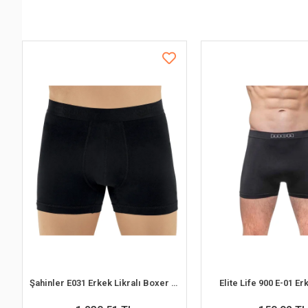
Şahinler E031 Erkek Likralı Boxer Külot 6lı Paket Siyah S
Elite Life 900 E-01 E