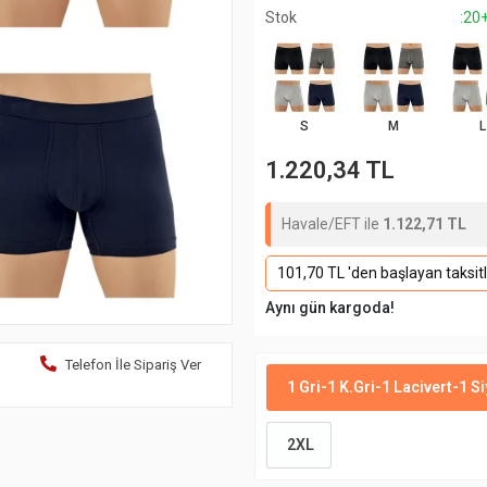
Stok
:20
S
M
L
1.220,34 TL
Havale/EFT ile
1.122,71 TL
101,70 TL 'den başlayan taksitl
Aynı gün kargoda!
Telefon İle Sipariş Ver
1 Gri-1 K.Gri-1 Lacivert-1 S
2XL