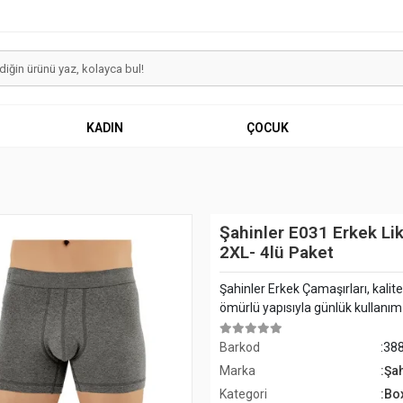
KADIN
ÇOCUK
Şahinler E031 Erkek Lik
2XL- 4lü Paket
Şahinler Erkek Çamaşırları, kalit
ömürlü yapısıyla günlük kullanım iç
Barkod
:38
Marka
:Şa
Kategori
:Bo