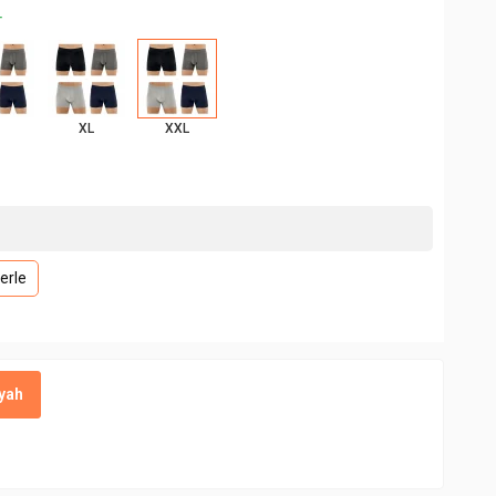
+
XL
XXL
erle
iyah