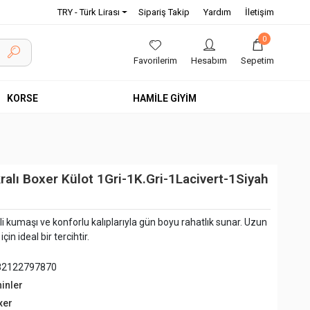
TRY - Türk Lirası
Sipariş Takip
Yardım
İletişim
0
Favorilerim
Hesabım
Sepetim
KORSE
HAMİLE GİYİM
ralı Boxer Külot 1Gri-1K.Gri-1Lacivert-1Siyah
eli kumaşı ve konforlu kalıplarıyla gün boyu rahatlık sunar. Uzun
in ideal bir tercihtir.
82122797870
hinler
xer