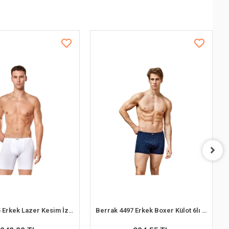
Berrak 4435 Erkek Lazer Kesim İz Yapmaz Boxer
Berrak 4497 Erkek Boxer Külot 6lı Paket Karışık Renk - M