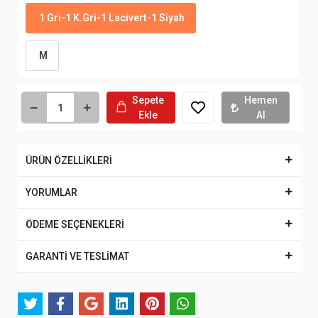
1 Gri-1 K.Gri-1 Lacivert-1 Siyah
M
Sepete
Hemen
Ekle
Al
ÜRÜN ÖZELLİKLERİ
YORUMLAR
ÖDEME SEÇENEKLERİ
GARANTİ VE TESLİMAT