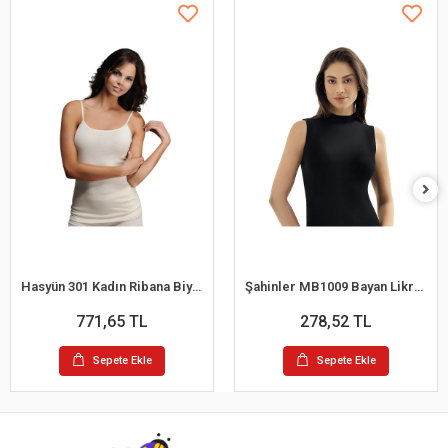
Hasyün 301 Kadın Ribana Biyeli Yün İp Askılı Atlet
Şahinler MB1009 Bayan Likralı Balıkcı Yaka Atlet
771,65 TL
278,52 TL
Sepete Ekle
Sepete Ekle