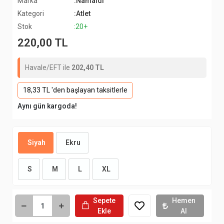
Marka
:Namaldı
Kategori
:Atlet
Stok
:20+
220,00 TL
Havale/EFT ile
202,40 TL
18,33 TL 'den başlayan taksitlerle
Aynı gün kargoda!
Siyah
Ekru
S
M
L
XL
Sepete
Hemen
Ekle
Al