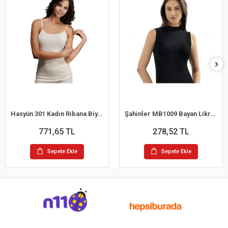
Hasyün 301 Kadın Ribana Biyeli Yün İp Askılı Atlet
Şahinler MB1009 Bayan Likralı Balıkcı Yaka Atlet
771,65 TL
278,52 TL
Sepete Ekle
Sepete Ekle