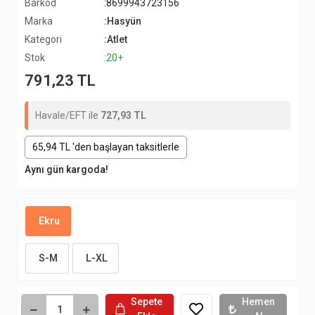
Barkod
:8699943723156
Marka
:Hasyün
Kategori
:Atlet
Stok
:20+
791,23 TL
Havale/EFT ile
727,93 TL
65,94 TL 'den başlayan taksitlerle
Aynı gün kargoda!
Ekru
S-M
L-XL
Sepete
Hemen