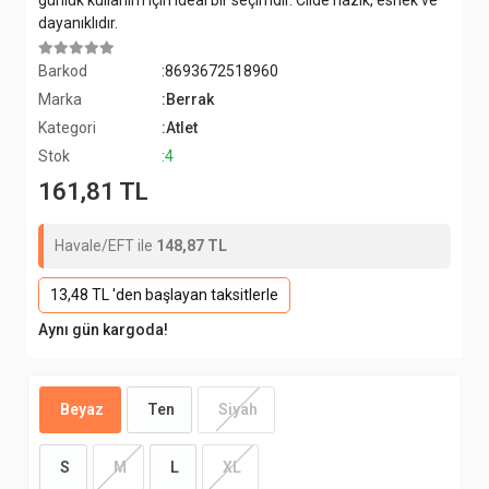
günlük kullanım için ideal bir seçimdir. Cilde nazik, esnek ve
dayanıklıdır.
Barkod
:8693672518960
Marka
:Berrak
Kategori
:Atlet
Stok
:4
161,81 TL
Havale/EFT ile
148,87 TL
13,48 TL 'den başlayan taksitlerle
Aynı gün kargoda!
Beyaz
Ten
Siyah
S
M
L
XL