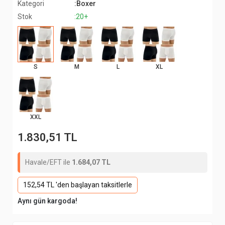
Kategori
:Boxer
Stok
:20+
S
M
L
XL
XXL
1.830,51 TL
Havale/EFT ile
1.684,07 TL
152,54 TL 'den başlayan taksitlerle
Aynı gün kargoda!