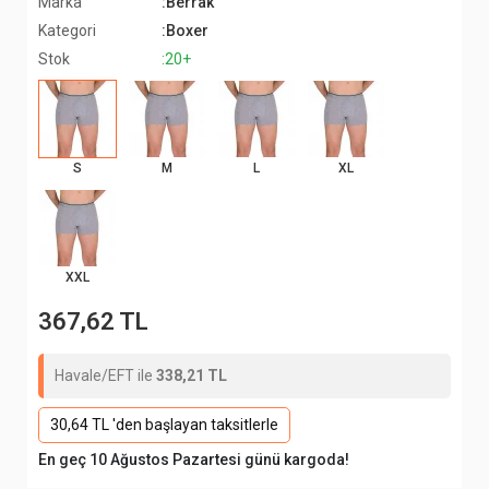
Marka
:Berrak
Kategori
:Boxer
Stok
:20+
S
M
L
XL
XXL
367,62 TL
Havale/EFT ile
338,21 TL
30,64 TL 'den başlayan taksitlerle
En geç 10 Ağustos Pazartesi günü kargoda!