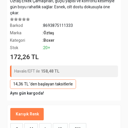
Öztaş Erkek Çamaşırları, güçlü yapısı ve konforlu kesimiyle
gün boyu rahatlık sağlar. Esnek, cilt dostu dokusuyla öne
çıkar.
Barkod
:8693875111333
Marka
:Öztaş
Kategori
:Boxer
Stok
:20+
172,26 TL
Havale/EFT ile
158,48 TL
14,36 TL 'den başlayan taksitlerle
Aynı gün kargoda!
Karışık Renk