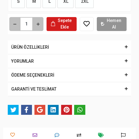
S
M
L
XL
2XL
Sepete
Hemen
Ekle
Al
ÜRÜN ÖZELLİKLERİ
YORUMLAR
ÖDEME SEÇENEKLERİ
GARANTİ VE TESLİMAT