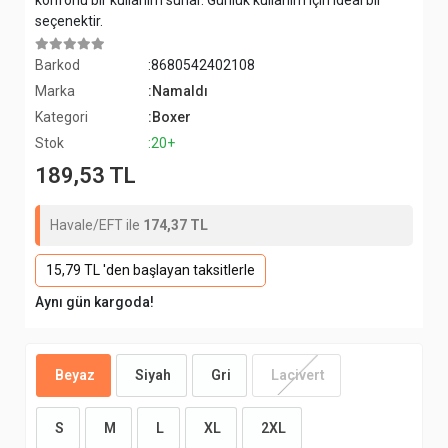
konforlu bir kullanım sunar. Günlük kullanım için ideal bir
seçenektir.
Barkod
:8680542402108
Marka
:Namaldı
Kategori
:Boxer
Stok
:20+
189,53 TL
Havale/EFT ile
174,37 TL
15,79 TL 'den başlayan taksitlerle
Aynı gün kargoda!
Beyaz
Siyah
Gri
Lacivert
S
M
L
XL
2XL