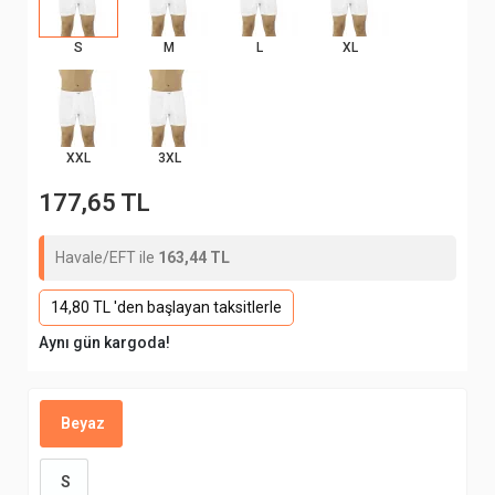
S
M
L
XL
XXL
3XL
177,65 TL
Havale/EFT ile
163,44 TL
14,80 TL 'den başlayan taksitlerle
Aynı gün kargoda!
Beyaz
S